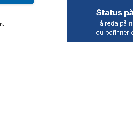
Status p
Få reda på nä
in
.
du befinner 