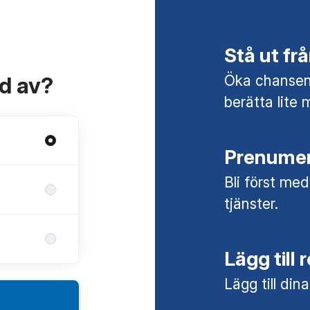
Stå ut f
Öka chansen 
ad av?
berätta lite 
Prenumer
Bli först med
tjänster.
Lägg till 
Lägg till din